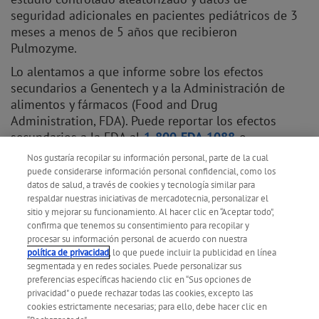
seguridad adicionales en pacientes pediátricos de 3
meses a menos de 5 años que recibieron
Pulmozyme.
Lo alentamos a que informe sobre los efectos
secundarios a Genentech y a la Administración de
alimentos y fármacos (Food and Drug
Administration, FDA). Puede reportar los efectos
secundarios a la FDA al
1-800-FDA-1088
o
www.fda.gov/medwatch
. También puede reportar
Nos gustaría recopilar su información personal, parte de la cual
los efectos secundarios a Genentech al
1-888-835-
puede considerarse información personal confidencial, como los
2555
datos de salud, a través de cookies y tecnología similar para
.
respaldar nuestras iniciativas de mercadotecnia, personalizar el
Para obtener más información, consulte toda la
sitio y mejorar su funcionamiento. Al hacer clic en “Aceptar todo",
Información sobre prescripción
de Pulmozyme.
confirma que tenemos su consentimiento para recopilar y
procesar su información personal de acuerdo con nuestra
política de privacidad
, lo que puede incluir la publicidad en línea
segmentada y en redes sociales. Puede personalizar sus
preferencias específicas haciendo clic en “Sus opciones de
privacidad" o puede rechazar todas las cookies, excepto las
cookies estrictamente necesarias; para ello, debe hacer clic en